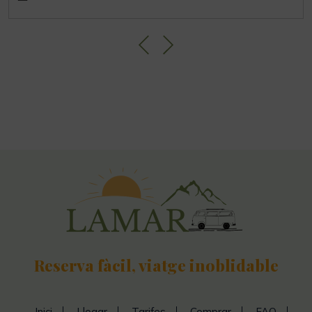
Reserva fàcil, viatge inoblidable
Inici
Llogar
Tarifes
Comprar
FAQ