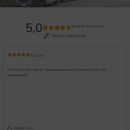
5,0
Basat en 34 ressenyes
Deixa'ns una ressenya
fa 1 any
Molt bon tracte i atents, l'autocaravana en estat excel·lent, molt
recomanable
Rubén Calvo