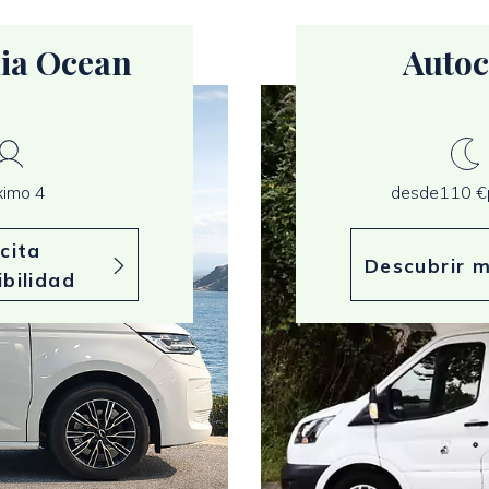
ia Ocean
Autoc
imo 4
desde
110 €
icita
Descubrir 
ibilidad