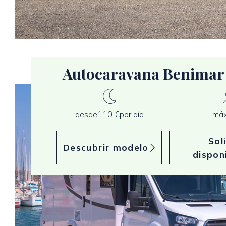
Autocaravana Benimar
desde
110 €
por día
máx
Sol
Descubrir modelo
dispon