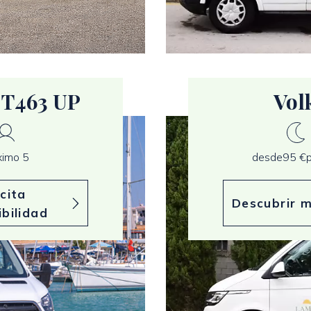
 T463 UP
Vol
imo 5
desde
95 €
p
icita
Descubrir 
ibilidad