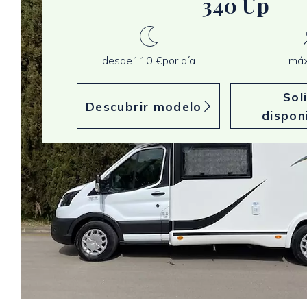
340 Up
desde
110 €
por día
máx
Sol
Descubrir modelo
dispon