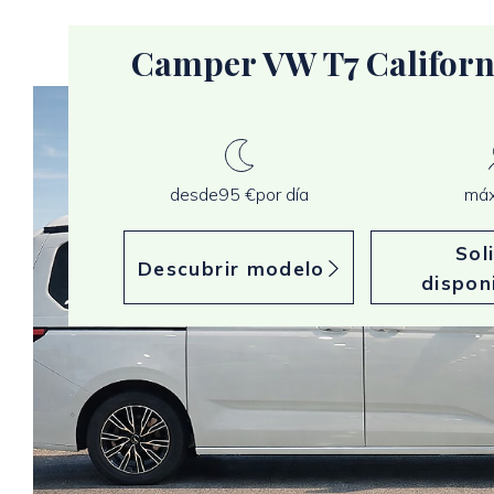
Camper VW T7 Californ
desde
95 €
por día
máx
Sol
Descubrir modelo
dispon